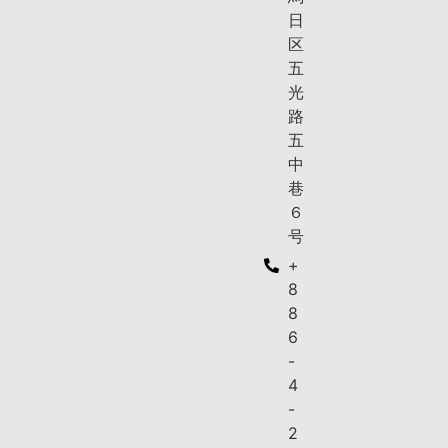
日
区
五
光
路
五
中
巷
６
号
+
8
8
6
-
4
-
2