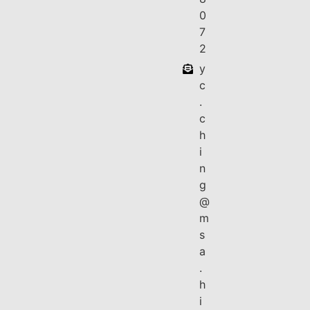
0
7
2
y
c
.
c
h
i
n
g
@
m
s
a
.
h
i