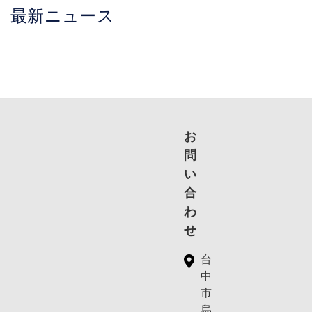
最新ニュース
お
問
い
合
わ
せ
台
中
市
烏