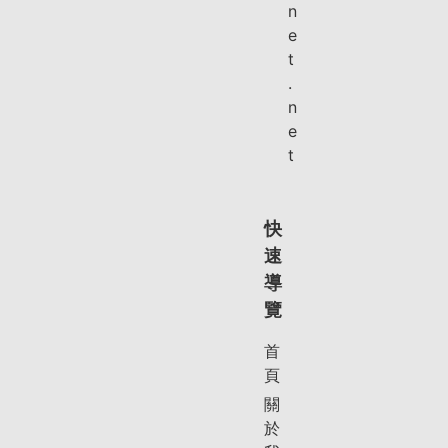
n
e
t
.
n
e
t
快
速
導
覽
首
頁
關
於