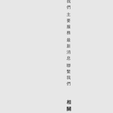
我
們
主
要
服
務
最
新
消
息
聯
繫
我
們
相
關