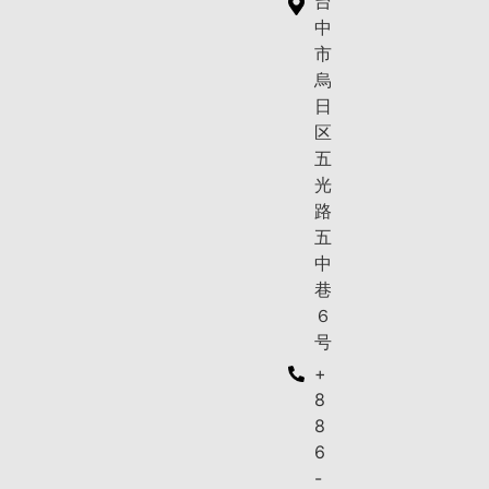
台
中
市
烏
日
区
五
光
路
五
中
巷
６
号
+
8
8
6
-