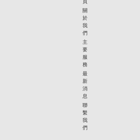
頁
關
於
我
們
主
要
服
務
最
新
消
息
聯
繫
我
們