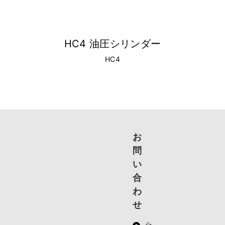
HC4 油圧シリンダー
HC4
お
問
い
合
わ
せ