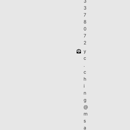
3
3
7
8
0
7
2
y
c
.
c
h
i
n
g
@
m
s
a