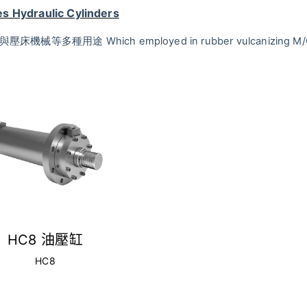
s Hydraulic Cylinders
Which employed in rubber vulcanizing M/
與壓床機械等多種用途
HC8 油壓缸
HC8